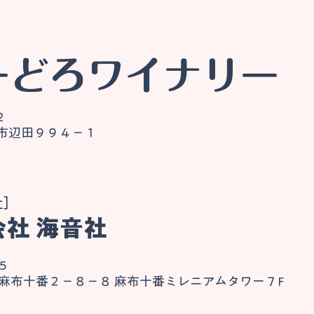
びーどろワイナリー
2
東市辺田９９４－１
社］
会社 海音社
5
麻布十番２－８－８ ​麻布十番ミレニアムタワー７F