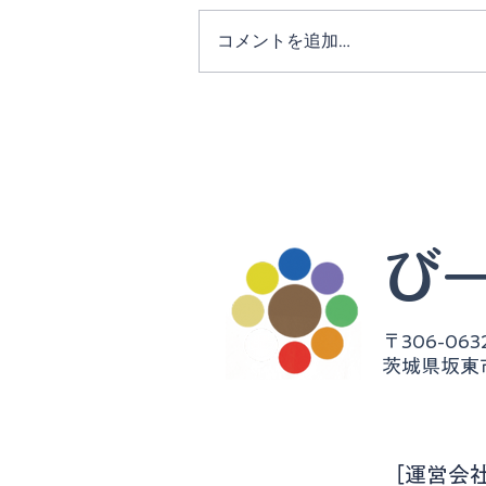
コメントを追加…
2026/4/29wed ベルジュ祭り
開催🍷
​
〒306-063
​茨城県坂
​［運営会