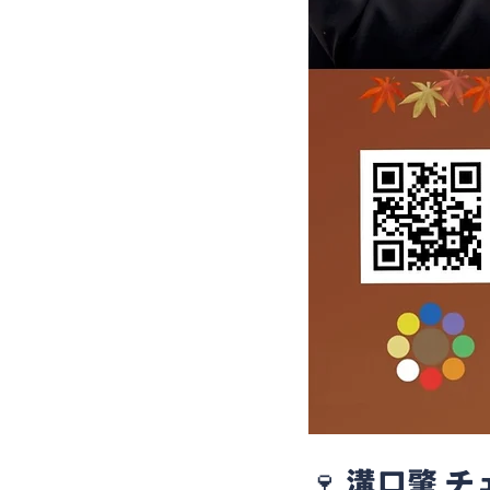
🍷
 溝口肇 