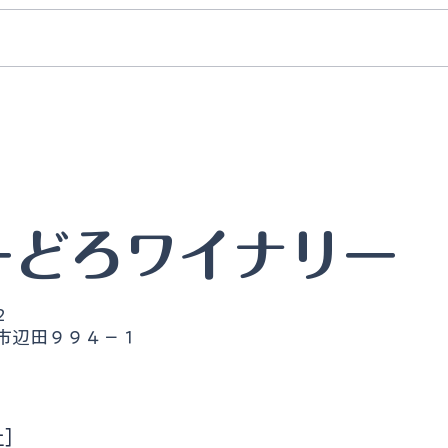
公式ホームページを公開しま
びー
した
ェス
びーどろワイナリー
2
東市辺田９９４－１
社］