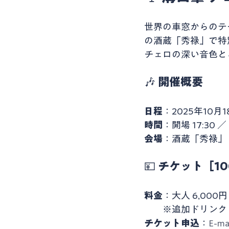
世界の車窓からのテ
の酒蔵「秀禄」で特
チェロの深い音色と
🎶 
開催概要
日程
：2025年10月
時間
：開場 17:30 ／ 
会場
：酒蔵「秀禄」〒3
💴 
チケット［1
料金
：大人 6,00
　　※追加ドリンク 
チケット申込
：
E-ma