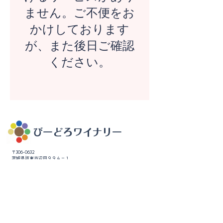
ません。ご不便をお
かけしております
が、また後日ご確認
ください。
​びーどろワイナリー
〒306-0632
​茨城県坂東市辺田９９４－１
​［運営会社］
​株式会社 海音社
〒106-0045
東京都港区麻布十番２－８－８ ​麻布十番ミレニアムタワ
ー７F