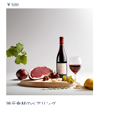
価格
￥500
地元食材のペアリング
価格
￥300